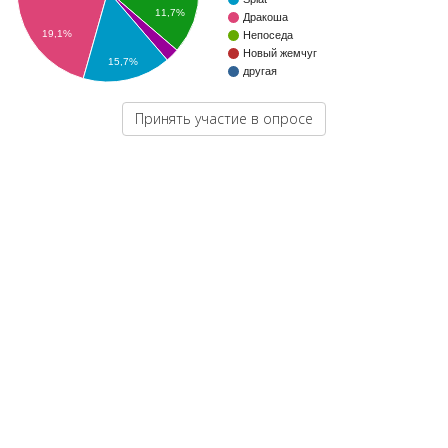
11,7%
Дракоша
19,1%
Непоседа
Новый жемчуг
15,7%
другая
Принять участие в опросе