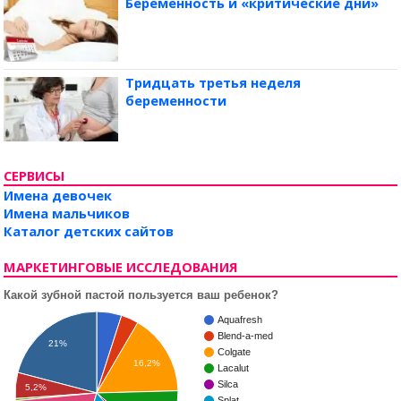
Беременность и «критические дни»
Тридцать третья неделя
беременности
СЕРВИСЫ
Имена девочек
Имена мальчиков
Каталог детских сайтов
МАРКЕТИНГОВЫЕ ИССЛЕДОВАНИЯ
Какой зубной пастой пользуется ваш ребенок?
Aquafresh
Blend-a-med
21%
Colgate
16,2%
Lacalut
Silca
5,2%
Splat