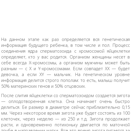
На данном этапе как раз определяется вся генетическая
информация будущего ребенка, в том числе и пол. Процесс
соединения ядра сперматозоида с хромосомой яйцеклетки
определяет, кто у вас родится. Организм женщины несет в
себе всегда Х-хромосомы, а организм мужчины может быть
разным — с Х и Y-хромосомами. Если совпадет ХХ — будет
девочка, а если ХY — мальчик. На генетическом уровне
информация делится строго пополам: то есть, малыш получит
50% материнских генов и 50% отцовских.
После слития яйцеклетки со сперматозоидом создается зигота
— оплодотворенная клетка. Она начинает очень быстро
делиться. Ее размер в диаметре сейчас приблизительно 0,15
мм. Через некоторое время зигота уже будет состоять из 100
клеточек, через неделю — из 250 и т.д. Зигота продолжает
расти, и одновременно потихоньку двигается по маточной
трубе в направлении матки. Все это время зигота питается за