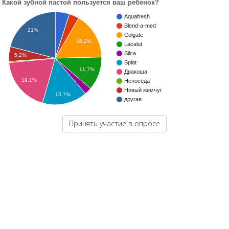
Какой зубной пастой пользуется ваш ребенок?
Aquafresh
Blend-a-med
21%
Colgate
16,2%
Lacalut
Silca
5,2%
Splat
11,7%
Дракоша
19,1%
Непоседа
Новый жемчуг
15,7%
другая
Принять участие в опросе