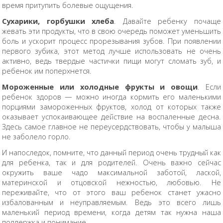
время притупить болевые ощущения.
Сухарики, горбушки хлеба
. Давайте ребенку почаще
жевать эти продукты, что в свою очередь поможет уменьшить
боль и ускорит процесс прорезывания зубов. При появлении
первого зубика, этот метод лучше использовать не очень
активно, ведь твердые частички пищи могут сломать зуб, и
ребенок им поперхнется.
Мороженные или холодные фрукты и овощи
. Если
ребенок здоров — можно иногда кормить его маленькими
порциями замороженных фруктов, холод от которых также
оказывает успокаивающее действие на воспаленные десна.
Здесь самое главное не переусердствовать, чтобы у малыша
не заболело горло.
И напоследок, помните, что данный период очень трудный как
для ребенка, так и для родителей. Очень важно сейчас
окружить ваше чадо максимальной заботой, лаской,
материнской и отцовской нежностью, любовью. Не
переживайте, что от этого ваш ребенок станет ужасно
избалованным и неуправляемым. Ведь это всего лишь
маленький период времени, когда детям так нужна наша
поддержка и понимание.