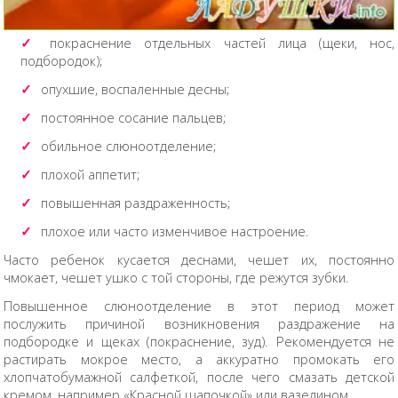
покраснение отдельных частей лица (щеки, нос,
подбородок);
опухшие, воспаленные десны;
постоянное сосание пальцев;
обильное слюноотделение;
плохой аппетит;
повышенная раздраженность;
плохое или часто изменчивое настроение.
Часто ребенок кусается деснами, чешет их, постоянно
чмокает, чешет ушко с той стороны, где режутся зубки.
Повышенное слюноотделение в этот период может
послужить причиной возникновения раздражение на
подбородке и щеках (покраснение, зуд). Рекомендуется не
растирать мокрое место, а аккуратно промокать его
хлопчатобумажной салфеткой, после чего смазать детской
кремом, например «Красной шапочкой» или вазелином.