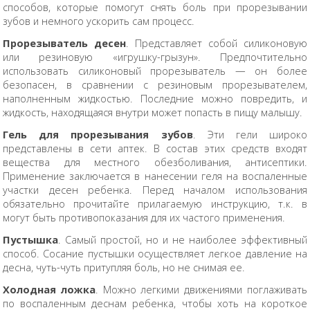
способов, которые помогут снять боль при прорезывании
зубов и немного ускорить сам процесс.
Прорезыватель десен
. Представляет собой силиконовую
или резиновую «игрушку-грызун». Предпочтительно
использовать силиконовый прорезыватель — он более
безопасен, в сравнении с резиновым прорезывателем,
наполненным жидкостью. Последние можно повредить, и
жидкость, находящаяся внутри может попасть в пищу малышу.
Гель для прорезывания зубов
. Эти гели широко
представлены в сети аптек. В состав этих средств входят
вещества для местного обезболивания, антисептики.
Применение заключается в нанесении геля на воспаленные
участки десен ребенка. Перед началом использования
обязательно прочитайте прилагаемую инструкцию, т.к. в
могут быть противопоказания для их частого применения.
Пустышка
. Самый простой, но и не наиболее эффективный
способ. Сосание пустышки осуществляет легкое давление на
десна, чуть-чуть притупляя боль, но не снимая ее.
Холодная ложка
. Можно легкими движениями поглаживать
по воспаленным деснам ребенка, чтобы хоть на короткое