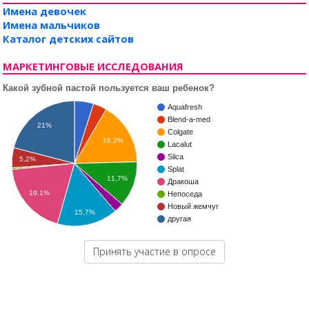
Имена девочек
Имена мальчиков
Каталог детских сайтов
МАРКЕТИНГОВЫЕ ИССЛЕДОВАНИЯ
Какой зубной пастой пользуется ваш ребенок?
Aquafresh
Blend-a-med
21%
Colgate
16,2%
Lacalut
Silca
5,2%
Splat
11,7%
Дракоша
19,1%
Непоседа
Новый жемчуг
15,7%
другая
Принять участие в опросе