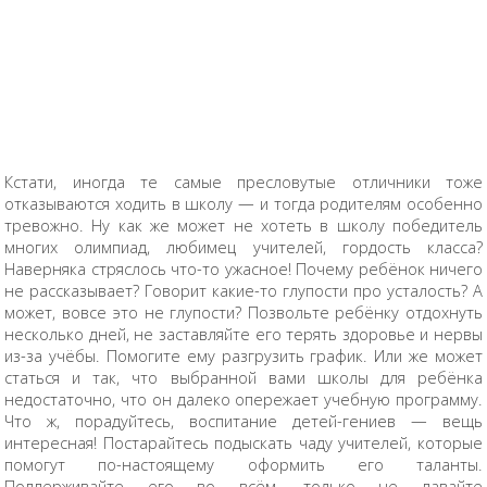
Кстати, иногда те самые пресловутые отличники тоже
отказываются ходить в школу — и тогда родителям особенно
тревожно. Ну как же может не хотеть в школу победитель
многих олимпиад, любимец учителей, гордость класса?
Наверняка стряслось что-то ужасное! Почему ребёнок ничего
не рассказывает? Говорит какие-то глупости про усталость? А
может, вовсе это не глупости? Позвольте ребёнку отдохнуть
несколько дней, не заставляйте его терять здоровье и нервы
из-за учёбы. Помогите ему разгрузить график. Или же может
статься и так, что выбранной вами школы для ребёнка
недостаточно, что он далеко опережает учебную программу.
Что ж, порадуйтесь, воспитание детей-гениев — вещь
интересная! Постарайтесь подыскать чаду учителей, которые
помогут по-настоящему оформить его таланты.
Поддерживайте его во всём, только не давайте