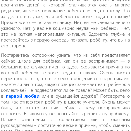
воспитания детей, с которой сталкиваются очень многие
родители, является нежелание ребенка посещать школу. Что
же делать в случае, если ребенок не хочет ходить в школу?
Прежде всего — оставьте панику. Нет, вы не сделали ничего
ужасного. Нет, у вас не кошмарно неудачный ребёнок. Нет,
это не жуткая непоправимая ситуация. Вдохните глубже и
постарайтесь в первую очередь показать ребёнку, что вы на
его стороне.
Постарайтесь осторожно узнать, что из себя представляет
сейчас школа для ребёнка, как он её воспринимает — в
большинстве случаев именно здесь скрывается причина по
которой ребенок не хочет ходить в школу. Очень высока
вероятность того, что всё дело в общении со сверстниками.
Знаете ли вы о том, какую позицию занимает ваш ребёнок в
коллективе? Не подвергается ли он травле? Может быть, дело
в
первой любви
или в рушащейся дружбе? Поговорите о
том, как относятся к ребёнку в школе учителя. Очень может
быть, что кто-то из них сейчас к нему несправедливо
относится. В таком случае, попытайтесь решить эту проблему.
Плохие отношения с коллективом или с классным
руководителем – достаточно веские причины, чтобы сменить