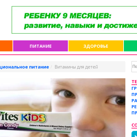
ПИТАНИЕ
ЗДОРОВЬЕ
циональное питание
Витамины для детей
Т
Г
П
Р
Р
П
С