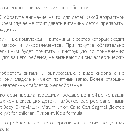
актического приема витаминов ребенком…
й обратите внимание на то, для детей какой возрастной
 коем случае не стоит давать витамины детям, препараты,
х деток.
аминные комплексы — витамины, в состав которых входит
 макро- и микроэлементов. При покупке обязательно
Нелишним будет почитать и инструкцию по применению
 для вашего ребенка, не вызывают ли они аллергических
иобретать витамины, выпускаемые в виде сиропа, а не
о, они сладкие и имеют приятный запах. Более старшим
 жевательных таблеток, желеобразные.
 которая прошла процедуру государственной регистрации
ных комплексов для детей. Наиболее распространенными
t Baby, ВитаМишки, Vitrum Junior, Сана-Сол, Sagmel, Доктор
vit for children, Пиковит, Kid's formula.
 потребность детского организма в этих веществах
асна.