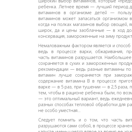
широкий выбор витаминов, которые «предо
ребенка. Летнее время — лучший период д
витаминов в организме детей — пользу
витаминов может запасаться организмом в
когда на полках магазинов выбор овощей, я
широк, да и цены заоблачные — в ход до
консервация, замороженные на зиму продукт
Немаловажным фактором является и способ
ведь в процессе варки, обжаривания, пр
часть витаминов разрушается. Наибольшее
сохраняется в сухих и замороженных продук
рекомендации — ведь разные витамины по 
витамин лучше сохраняется при замораж
содержание витамина В в процессе приго
варке — в 5 раз, при тушении — в 2,5 раза,
тем, чтобы в рационе ребенка были, по во
— это оптимальный вариант, ведь ежедневно
разных способах тепловой обработки для ра
не особо уместная…
Следует помнить и о том, что часть вит
разрушаются сами собой, в процессе хранен
капусте уменьшается вдвое за время ее хра