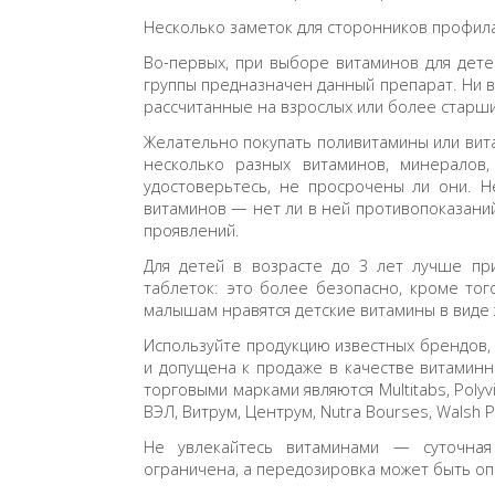
Несколько заметок для сторонников профил
Во-первых, при выборе витаминов для дете
группы предназначен данный препарат. Ни в
рассчитанные на взрослых или более старши
Желательно покупать поливитамины или вит
несколько разных витаминов, минералов,
удостоверьтесь, не просрочены ли они. 
витаминов — нет ли в ней противопоказаний
проявлений.
Для детей в возрасте до 3 лет лучше пр
таблеток: это более безопасно, кроме тог
малышам нравятся детские витамины в виде
Используйте продукцию известных брендов,
и допущена к продаже в качестве витамин
торговыми марками являются Multitabs, Polyvi
ВЭЛ, Витрум, Центрум, Nutra Bourses, Walsh Poly
Не увлекайтесь витаминами — суточная
ограничена, а передозировка может быть оп