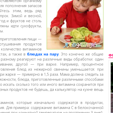
ставляются» организму
ля пополнения запасов
йтесь этим, ведь ряд
прок. Зимой и весной,
год и фруктов не столь
лжны идти сухофрукты,
ы.
 приготовления пищи —
отушивания продуктов
 количество витаминов
тах, а также в
блюдах на пару
. Это конечно же общие
Ф
разному реагируют на различные виды обработки: один
ивании, другой — при варке. Например, процентное
товления блюд из нежирной свинины уменьшается: при
 при жарке — примерно в 1,5 раза. Мама должна следить за
зможности, блюда, приготовленные различными способами
 искать сколько того или иного витамина сохранится при
зных продуктов не будешь, да калькулятор на кухне вещь
аминов, которые изначально содержатся в продуктах,
ия. Для примера: содержание витамина С в белокочанной
нения при комнатной температуре на протяжении 3 дней.