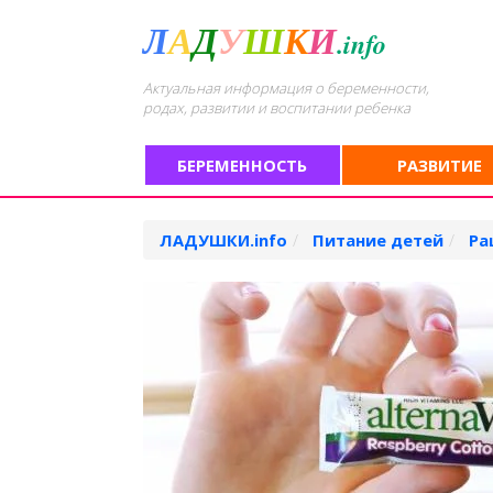
Л
А
Д
У
Ш
К
И
.info
Актуальная информация о беременности,
родах, развитии и воспитании ребенка
БЕРЕМЕННОСТЬ
РАЗВИТИЕ
ЛАДУШКИ.info
Питание детей
Ра