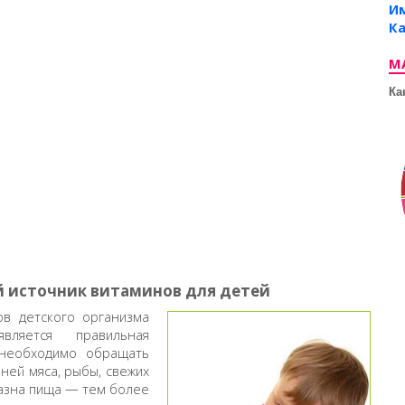
И
Ка
М
Ка
й источник витаминов для детей
в детского организма
ляется правильная
 необходимо обращать
ней мяса, рыбы, свежих
разна пища — тем более