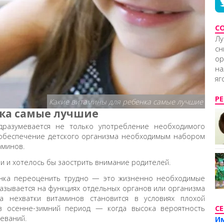
С
Лу
сн
ор
на
яг
Р
Какие витамины для ребенка самые лучшие
ка самые лучшие
разумевается не только употребление необходимого
и обеспечение детского организма необходимым набором
аминов.
и и хотелось бы заострить внимание родителей.
енка переоценить трудно — это жизненно необходимые
азывается на функциях отдельных органов или организма
 нехватки витаминов становится в условиях плохой
, в осенне-зимний период — когда высока вероятность
С
еваний.
И