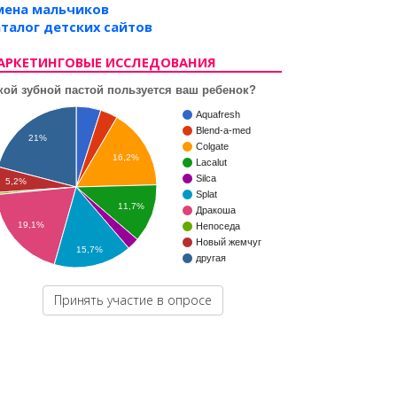
мена мальчиков
талог детских сайтов
АРКЕТИНГОВЫЕ ИССЛЕДОВАНИЯ
кой зубной пастой пользуется ваш ребенок?
Aquafresh
Blend-a-med
21%
Colgate
16,2%
Lacalut
Silca
5,2%
Splat
11,7%
Дракоша
19,1%
Непоседа
Новый жемчуг
15,7%
другая
Принять участие в опросе