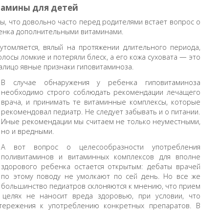
тамины для детей
ы, что довольно часто перед родителями встает вопрос о
енка дополнительными витаминами.
утомляется, вялый на протяжении длительного периода,
олосы ломкие и потеряли блеск, а его кожа суховата — это
 налицо явные признаки гиповитаминоза.
В случае обнаружения у ребенка гиповитаминоза
необходимо строго соблюдать рекомендации лечащего
врача, и принимать те витаминные комплексы, которые
рекомендовал педиатр. Не следует забывать и о питании.
Иные рекомендации мы считаем не только неуместными,
но и вредными.
А вот вопрос о целесообразности употребления
поливитаминов и витаминных комплексов для вполне
здорового ребенка остается открытым: дебаты врачей
по этому поводу не умолкают по сей день. Но все же
большинство педиатров склоняются к мнению, что прием
целях не наносит вреда здоровью, при условии, что
тережения к употреблению конкретных препаратов. В